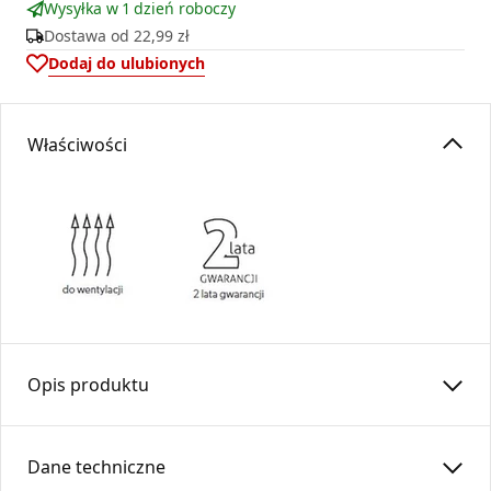
Wysyłka w 1 dzień roboczy
Dostawa od
22,99 zł
Dodaj do ulubionych
Właściwości
Opis produktu
Kaseta prosta łączy kratkę wentylacyjną Ventlab z rurą.
Wykonana z blachy cynkowanej, malowana proszkowo na
Dane techniczne
kolor czarny.