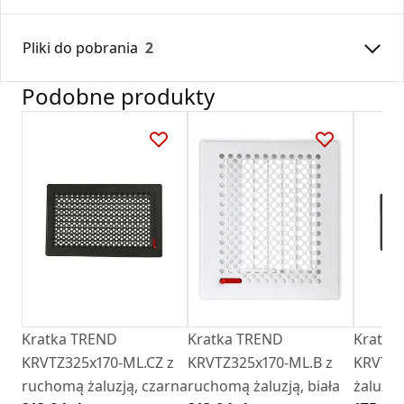
Średnica:
150
Pliki do pobrania
2
Max. temperatura:
180
Czas gwarancji:
24
Podobne produkty
Deklaracja
DZ 01_2018.pdf
Karta Techniczna
Karta Katalogowa Darco Ventlab_ Akcesoria do
kratek.pdf
Kratka TREND
Kratka TREND
Kratka
KRVTZ325x170-ML.CZ z
KRVTZ325x170-ML.B z
KRVT32
ruchomą żaluzją, czarna
ruchomą żaluzją, biała
żaluzji