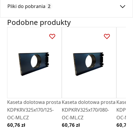
Max. temperatura:
180
Ramka jest wyposażona w specjalne przetłoczenia, co, w
Pliki do pobrania
2
Czas gwarancji:
24
połączeniu z odpowiednio ukształtowanymi łapkami kratek,
pozwala na łatwe pozycjonowanie kratki w ramce nawet po
Podobne produkty
jej montażu w ścianie.
Deklaracja
DZ 01_2018.pdf
Karta Techniczna
Karta Katalogowa Darco Ventlab_ Model V.pdf
Kaseta dolotowa prosta
Kaseta dolotowa prosta
Kaseta
KDPKRV325x170/125-
KDPKRV325x170/080-
KDPKRV
OC-ML.CZ
OC-ML.CZ
OC-ML.
60,76 zł
60,76 zł
60,76 z