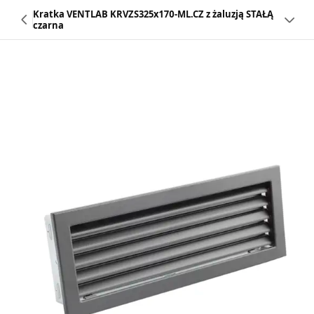
Kratka VENTLAB KRVZS325x170-ML.CZ z żaluzją STAŁĄ
czarna