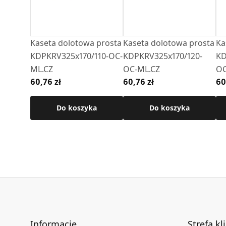
Kaseta dolotowa prosta
Kaseta dolotowa prosta
Ka
KDPKRV325x170/110-OC-
KDPKRV325x170/120-
KD
ML.CZ
OC-ML.CZ
OC
60,76 zł
60,76 zł
60
Do koszyka
Do koszyka
Informacje
Strefa kl