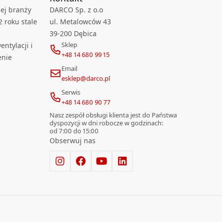
ej branży
DARCO Sp. z o.o
2 roku stale
ul. Metalowców 43
39-200 Dębica
Sklep
ntylacji i
+48 14 680 99 15
enie
Email
esklep@darco.pl
Serwis
+48 14 680 90 77
Nasz zespół obsługi klienta jest do Państwa
dyspozycji w dni robocze w godzinach:
od 7:00 do 15:00
Obserwuj nas