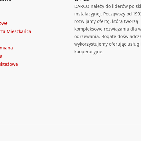
DARCO należy do liderów polski
instalacyjnej. Począwszy od 199
rozwijamy ofertę, którą tworzą
towe
kompleksowe rozwiązania dla we
rta Mieszkańca
ogrzewania. Bogate doświadcz
wykorzystujemy oferując usługi
ymiana
kooperacyjne.
a
ruktażowe