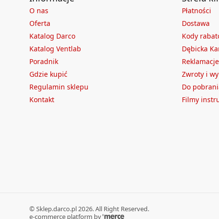
O nas
Płatności
Oferta
Dostawa
Katalog Darco
Kody raba
Katalog Ventlab
Dębicka Ka
Poradnik
Reklamacje
Gdzie kupić
Zwroty i w
Regulamin sklepu
Do pobrani
Kontakt
Filmy inst
©
Sklep.darco.pl
2026
. All Right Reserved.
e-commerce platform by