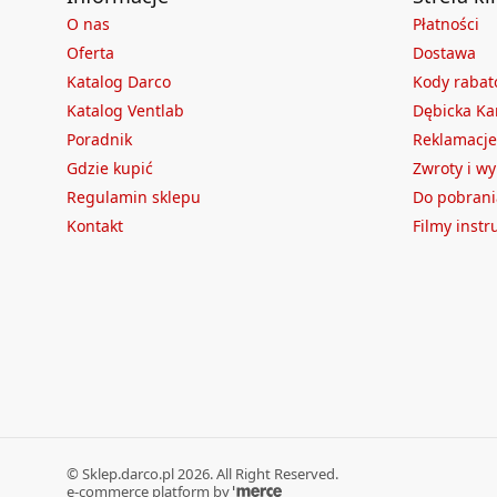
O nas
Płatności
Oferta
Dostawa
Katalog Darco
Kody raba
Katalog Ventlab
Dębicka Ka
Poradnik
Reklamacje
Gdzie kupić
Zwroty i w
Regulamin sklepu
Do pobrani
Kontakt
Filmy inst
©
Sklep.darco.pl
2026
. All Right Reserved.
e-commerce platform by