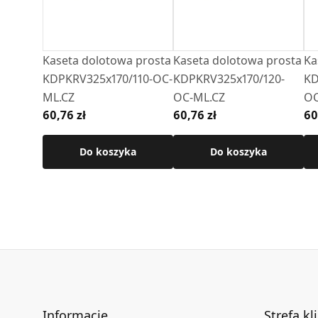
Kaseta dolotowa prosta
Kaseta dolotowa prosta
Ka
KDPKRV325x170/110-OC-
KDPKRV325x170/120-
KD
ML.CZ
OC-ML.CZ
OC
60,76 zł
60,76 zł
60
Do koszyka
Do koszyka
Informacje
Strefa kl