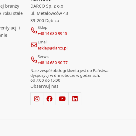
ej branży
DARCO Sp. z o.o
2 roku stale
ul. Metalowców 43
39-200 Dębica
Sklep
ntylacji i
+48 14 680 99 15
enie
Email
esklep@darco.pl
Serwis
+48 14 680 90 77
Nasz zespół obsługi klienta jest do Państwa
dyspozycji w dni robocze w godzinach:
od 7:00 do 15:00
Obserwuj nas