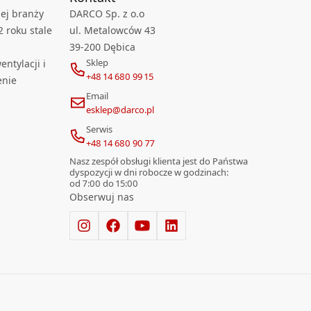
ej branży
DARCO Sp. z o.o
2 roku stale
ul. Metalowców 43
39-200 Dębica
Sklep
ntylacji i
+48 14 680 99 15
enie
Email
esklep@darco.pl
Serwis
+48 14 680 90 77
Nasz zespół obsługi klienta jest do Państwa
dyspozycji w dni robocze w godzinach:
od 7:00 do 15:00
Obserwuj nas