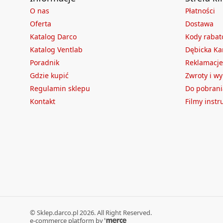
O nas
Płatności
Oferta
Dostawa
Katalog Darco
Kody raba
Katalog Ventlab
Dębicka Ka
Poradnik
Reklamacje
Gdzie kupić
Zwroty i w
Regulamin sklepu
Do pobrani
Kontakt
Filmy inst
©
Sklep.darco.pl
2026
. All Right Reserved.
e-commerce platform by