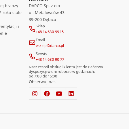
ej branży
DARCO Sp. z o.o
2 roku stale
ul. Metalowców 43
39-200 Dębica
Sklep
ntylacji i
+48 14 680 99 15
enie
Email
esklep@darco.pl
Serwis
+48 14 680 90 77
Nasz zespół obsługi klienta jest do Państwa
dyspozycji w dni robocze w godzinach:
od 7:00 do 15:00
Obserwuj nas