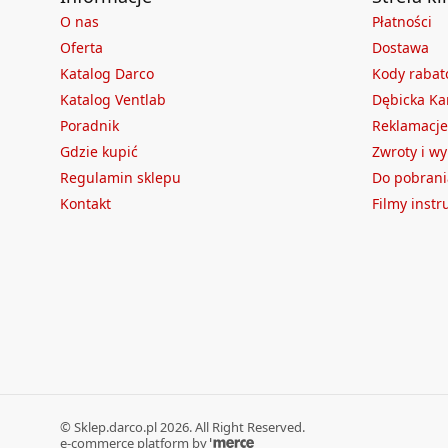
O nas
Płatności
Oferta
Dostawa
Katalog Darco
Kody raba
Katalog Ventlab
Dębicka Ka
Poradnik
Reklamacje
Gdzie kupić
Zwroty i w
Regulamin sklepu
Do pobrani
Kontakt
Filmy inst
©
Sklep.darco.pl
2026
. All Right Reserved.
e-commerce platform by