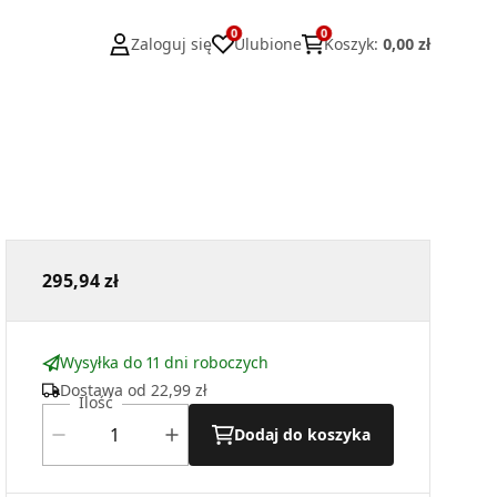
0
0
Zaloguj się
Ulubione
Koszyk
:
0,00 zł
295,94 zł
Wysyłka do 11 dni roboczych
Dostawa od
22,99 zł
Ilość
Dodaj do koszyka