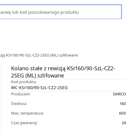
izją KSr160/90-SzL-CZ2-2SEG (ML) szlifowane
Kolano stałe z rewizją KSr160/90-SzL-CZ2-
2SEG (ML) szlifowane
Kod produktu
WC-KSr160/90-SzL-CZ2-2SEG
Producent
DARCO
Średnica
160
Max. temperatura
600
Czas gwarancji
24