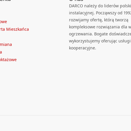
DARCO należy do liderów polski
instalacyjnej. Począwszy od 199
rozwijamy ofertę, którą tworzą
towe
kompleksowe rozwiązania dla we
rta Mieszkańca
ogrzewania. Bogate doświadcz
wykorzystujemy oferując usługi
ymiana
kooperacyjne.
a
ruktażowe