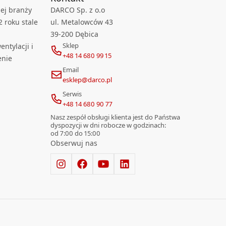
ej branży
DARCO Sp. z o.o
2 roku stale
ul. Metalowców 43
39-200 Dębica
Sklep
ntylacji i
+48 14 680 99 15
enie
Email
esklep@darco.pl
Serwis
+48 14 680 90 77
Nasz zespół obsługi klienta jest do Państwa
dyspozycji w dni robocze w godzinach:
od 7:00 do 15:00
Obserwuj nas