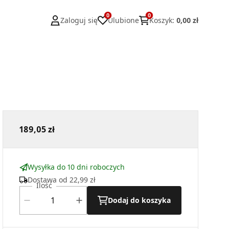
0
0
Zaloguj się
Ulubione
Koszyk
:
0,00 zł
189,05 zł
Wysyłka do 10 dni roboczych
Dostawa od
22,99 zł
Ilość
Dodaj do koszyka