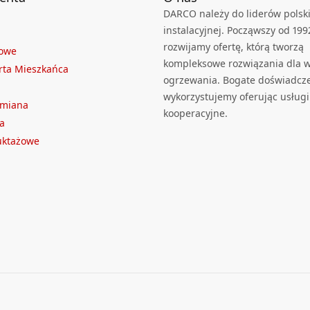
DARCO należy do liderów polski
instalacyjnej. Począwszy od 199
rozwijamy ofertę, którą tworzą
towe
kompleksowe rozwiązania dla we
rta Mieszkańca
ogrzewania. Bogate doświadcz
wykorzystujemy oferując usługi
ymiana
kooperacyjne.
a
ruktażowe