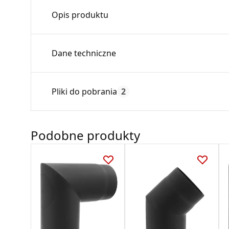
Opis produktu
Kolano nastawne stosowane jako przyłącz do
Dane techniczne
grzewczych na paliwa stałe, pracujących bez 
żaroodporną Senotherm. Kolano posiada opas
poszczególnych elementów.
Średnica:
Pliki do pobrania
2
Ilość na palecie:
Max. temperatura:
Deklaracja
Podobne produkty
Czas gwarancji:
DWU 3_2016.pdf