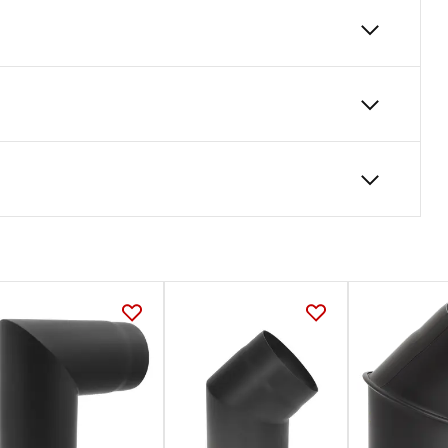
 odprowadzania spalin z kominków i urządzeń
kondensacji. Pokryta z zewnątrz farbą
ki zaciskowe umożliwiające regulację położenia
160
48
600
Karta Techniczna
24
DARCO_Karta_katalogowa_System-
przylaczy-kominowych-czarnych-SPK.pdf