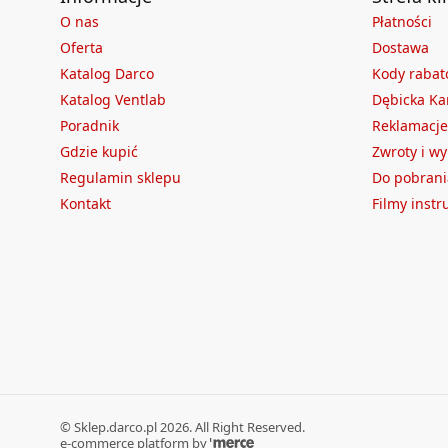
O nas
Płatności
Oferta
Dostawa
Katalog Darco
Kody raba
Katalog Ventlab
Dębicka Ka
Poradnik
Reklamacje
Gdzie kupić
Zwroty i w
Regulamin sklepu
Do pobrani
Kontakt
Filmy inst
©
Sklep.darco.pl
2026
. All Right Reserved.
e-commerce platform by