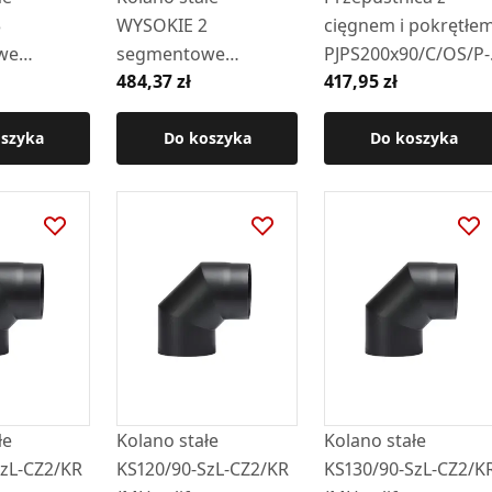
3
WYSOKIE 2
cięgnem i pokrętłe
we
segmentowe
PJPS200x90/C/OS/P-
484,37 zł
417,95 zł
 z rewizją
szlifowane z szybrem
ML.B-OC
/90-CZ2
i rewizją KSrs-II-
(uszczelniona
oszyka
150/90-CZ2
Do koszyka
silikonem)
Do koszyka
łe
Kolano stałe
Kolano stałe
SzL-CZ2/KR
KS120/90-SzL-CZ2/KR
KS130/90-SzL-CZ2/K