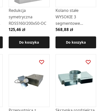
Redukcja
Kolano stałe
symetryczna
WYSOKIE 3
-
RDSS160/200x50-OC
segmentowe
125,46 zł
568,88 zł
szlifowane z szybrem
i rewizją KSrs-III-
Do koszyka
150/90-CZ2
Do koszyka
Przepustnica z
Skrzynka rozdzielcza