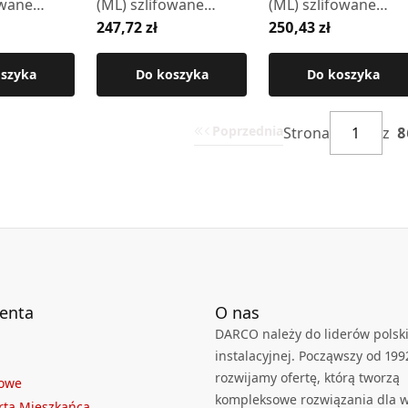
owane
(ML) szlifowane
(ML) szlifowane
247,72 zł
250,43 zł
-SEG)
krótkie (3-SEG)
krótkie (3-SEG)
oszyka
Do koszyka
Do koszyka
Poprzednia
Strona
z
8
ienta
O nas
DARCO należy do liderów polski
instalacyjnej. Począwszy od 199
rozwijamy ofertę, którą tworzą
towe
kompleksowe rozwiązania dla we
rta Mieszkańca