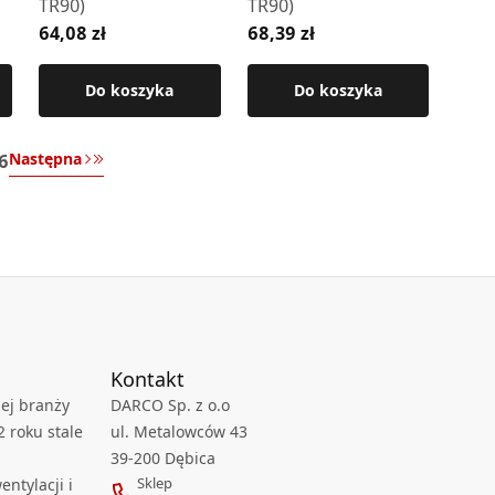
TR90)
TR90)
64,08 zł
68,39 zł
Do koszyka
Do koszyka
Następna
6
Kontakt
ej branży
DARCO Sp. z o.o
2 roku stale
ul. Metalowców 43
39-200 Dębica
Sklep
ntylacji i