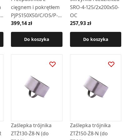
m
cięgnem i pokrętłem
SRO-4-125/2x200x50-
PJPS150X50/C/OS/P-
OC
399,14 zł
257,93 zł
ML.B-OC
(uszczelniona
silikonem)
Do koszyka
Do koszyka
Zaślepka trójnika
Zaślepka trójnika
R
ZTŻ130-Ż8-N (do
ZTŻ150-Ż8-N (do