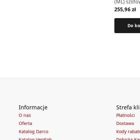
(ML) szlif
255,96 zł
krótkie (3
Do k
Informacje
Strefa kl
O nas
Płatności
Oferta
Dostawa
Katalog Darco
Kody raba
Katalog Ventlab
Dębicka Ka