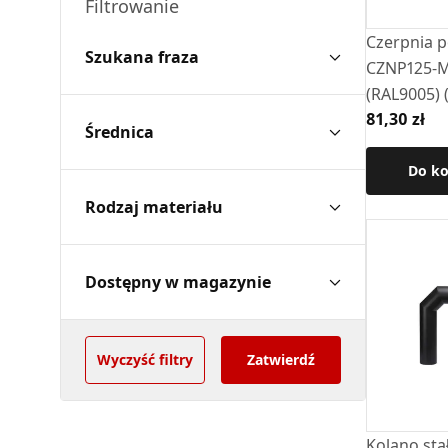
Filtrowanie
Czerpnia p
Szukana fraza
CZNP125-M
(RAL9005) 
81,30 zł
Średnica
Do k
Rodzaj materiału
Dostępny w magazynie
Wyczyść filtry
Zatwierdź
Kolano sta