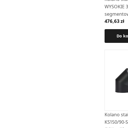
WYSOKIE 
segmento
476,63 zł
szlifowane
KSr-III-150
Do k
Kolano sta
KS150/90-