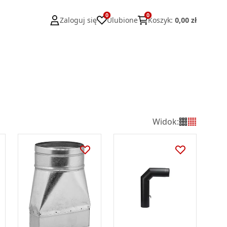
0
0
Zaloguj się
Ulubione
Koszyk
:
0,00 zł
Widok
: