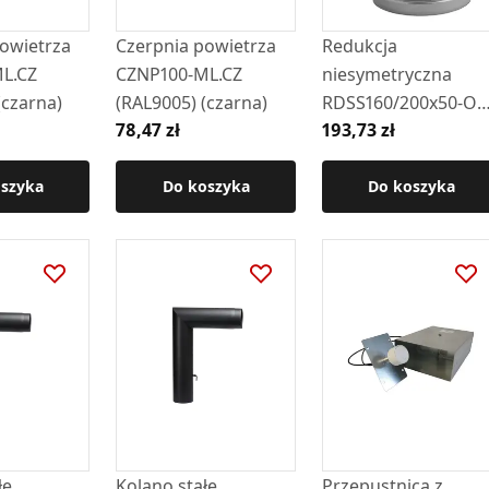
owietrza
Czerpnia powietrza
Redukcja
L.CZ
CZNP100-ML.CZ
niesymetryczna
(czarna)
(RAL9005) (czarna)
RDSS160/200x50-OC
78,47 zł
193,73 zł
NS
oszyka
Do koszyka
Do koszyka
łe
Kolano stałe
Przepustnica z