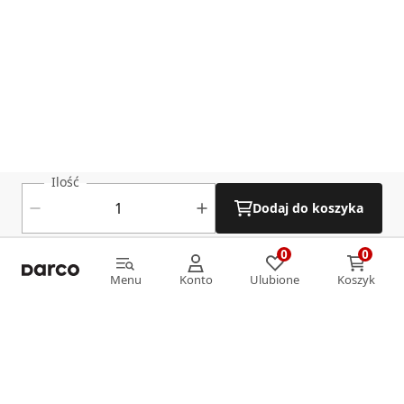
Ilość
Dodaj do koszyka
0
0
0
0
Menu
Konto
Ulubione
Koszyk
Menu
Konto
Ulubione
Koszyk
Informacje
O nas
Strefa klienta
Oferta