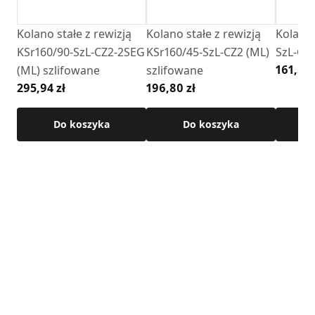
Kolano stałe z rewizją
Kolano stałe z rewizją
Kolano 
KSr160/90-SzL-CZ2-2SEG
KSr160/45-SzL-CZ2 (ML)
SzL-CZ2
161,50 
(ML) szlifowane
szlifowane
295,94 zł
196,80 zł
Do koszyka
Do koszyka