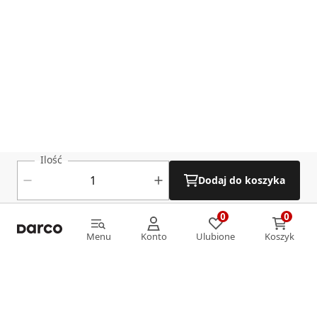
Ilość
Dodaj do koszyka
0
0
0
0
Menu
Konto
Ulubione
Koszyk
Menu
Konto
Ulubione
Koszyk
Informacje
O nas
Strefa klienta