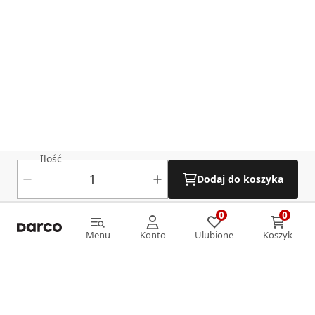
Ilość
Dodaj do koszyka
0
0
0
0
Menu
Konto
Ulubione
Koszyk
Menu
Konto
Ulubione
Koszyk
Informacje
O nas
Strefa klienta