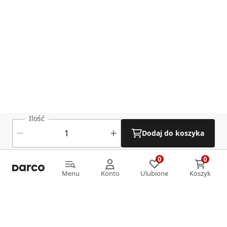
Ilość
Dodaj do koszyka
0
0
0
0
Menu
Konto
Ulubione
Koszyk
Menu
Konto
Ulubione
Koszyk
Informacje
O nas