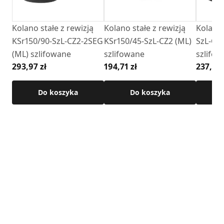
Kolano stałe z rewizją
Kolano stałe z rewizją
Kolano 
KSr150/90-SzL-CZ2-2SEG
KSr150/45-SzL-CZ2 (ML)
SzL-CZ
(ML) szlifowane
szlifowane
szlifo
293,97 zł
194,71 zł
237,39 
Do koszyka
Do koszyka