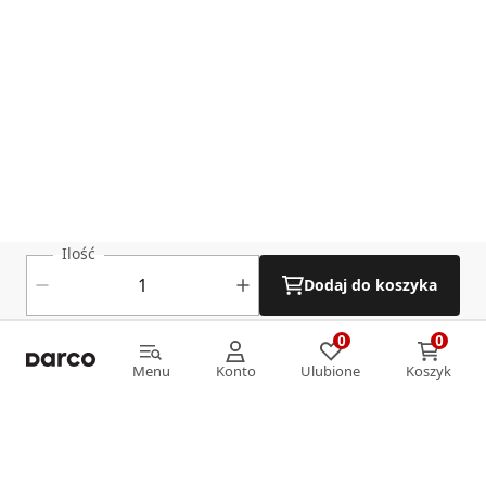
Ilość
Dodaj do koszyka
0
0
0
0
Menu
Konto
Ulubione
Koszyk
Menu
Konto
Ulubione
Koszyk
Informacje
O nas