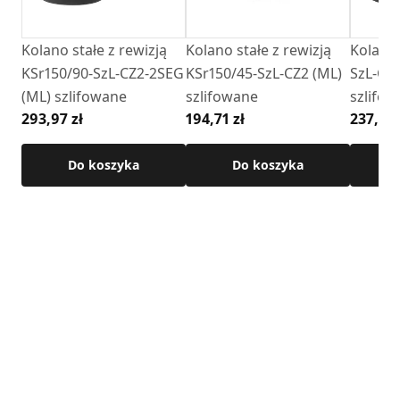
Kolano stałe z rewizją
Kolano stałe z rewizją
Kolano 
KSr150/90-SzL-CZ2-2SEG
KSr150/45-SzL-CZ2 (ML)
SzL-CZ
(ML) szlifowane
szlifowane
szlifo
293,97 zł
194,71 zł
237,39 
Do koszyka
Do koszyka