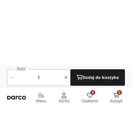
Ilość
Dodaj do koszyka
0
0
0
0
Menu
Konto
Ulubione
Koszyk
Menu
Konto
Ulubione
Koszyk
Informacje
O nas