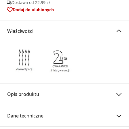
Dostawa od
22,99 zł
Dodaj do ulubionych
Właściwości
Opis produktu
Skrzynki rozdzielcze
SRO
pozwalają w łatwy i prosty sposób
rozdzielić strumienia powietrza .
Dane techniczne
Znajdują zastosowanie w systemach wentylacji,