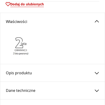
Dodaj do ulubionych
Właściwości
Opis produktu
Regulator ciągu
RCO
-150 – Dw=151 –
SPK
2mm
Dane techniczne
Służy do zmniejszenia podciśnienia w przewodach
kominowych
Średnica:
150