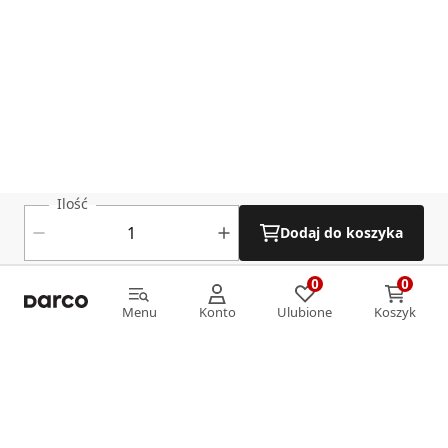
Ilość
Dodaj do koszyka
0
0
0
0
Menu
Konto
Ulubione
Koszyk
Menu
Konto
Ulubione
Koszyk
Informacje
O nas
Strefa klienta
Oferta