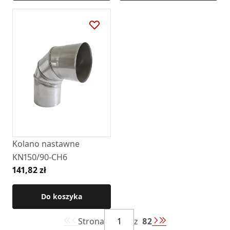
Kolano nastawne
KN150/90-CH6
141,82 zł
Do koszyka
Strona
z
82