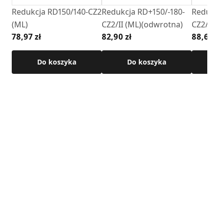
Redukcja RD150/140-CZ2
Redukcja RD+150/-180-
Redukc
(ML)
CZ2/II (ML)(odwrotna)
CZ2/II 
78,97 zł
82,90 zł
88,68 z
Do koszyka
Do koszyka