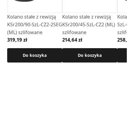
Kolano stałe z rewizją
Kolano stałe z rewizją
Kolano 
KSr200/90-SzL-CZ2-2SEG
KSr200/45-SzL-CZ2 (ML)
SzL-CZ
(ML) szlifowane
szlifowane
szlifo
319,19 zł
214,64 zł
258,92 
Do koszyka
Do koszyka