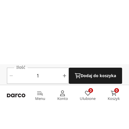
Ilość
Dodaj do koszyka
0
0
0
0
Menu
Konto
Ulubione
Koszyk
Menu
Konto
Ulubione
Koszyk
Informacje
O nas