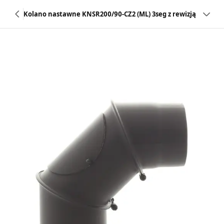
Kolano nastawne KNSR200/90-CZ2 (ML) 3seg z rewizją