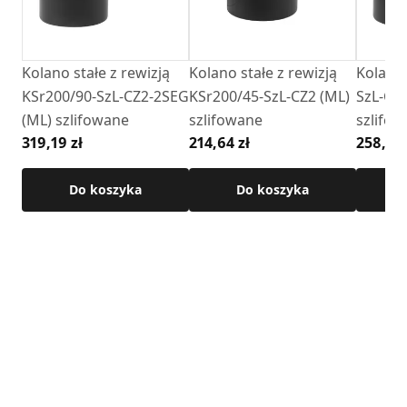
Kolano stałe z rewizją
Kolano stałe z rewizją
Kolano 
KSr200/90-SzL-CZ2-2SEG
KSr200/45-SzL-CZ2 (ML)
SzL-CZ
(ML) szlifowane
szlifowane
szlifo
319,19 zł
214,64 zł
258,92 
Do koszyka
Do koszyka