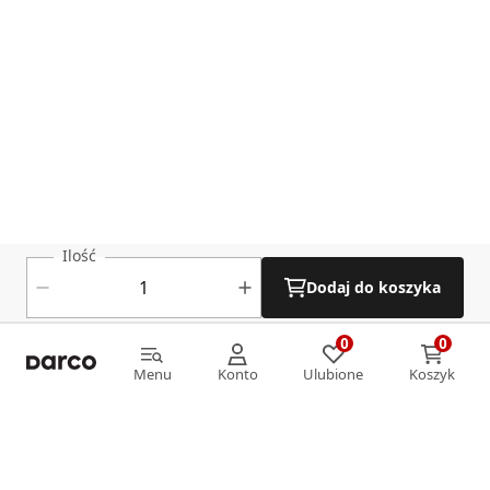
Ilość
Dodaj do koszyka
0
0
0
0
Menu
Konto
Ulubione
Koszyk
Menu
Konto
Ulubione
Koszyk
Informacje
O nas