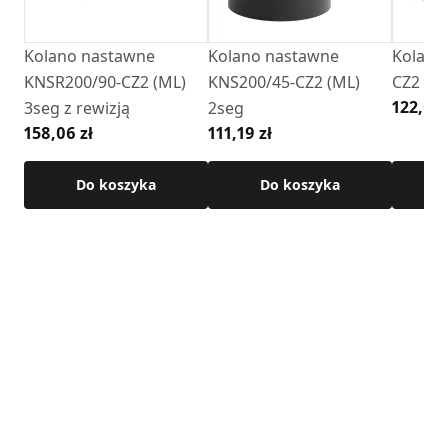
Kolano nastawne
Kolano nastawne
Kolano 
KNSR200/90-CZ2 (ML)
KNS200/45-CZ2 (ML)
CZ2 (M
122,02 
3seg z rewizją
2seg
158,06 zł
111,19 zł
Do koszyka
Do koszyka