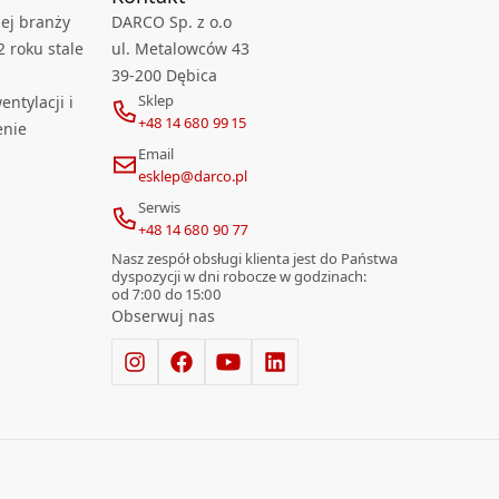
ej branży
DARCO Sp. z o.o
2 roku stale
ul. Metalowców 43
39-200 Dębica
Sklep
ntylacji i
+48 14 680 99 15
enie
Email
esklep@darco.pl
Serwis
+48 14 680 90 77
Nasz zespół obsługi klienta jest do Państwa
dyspozycji w dni robocze w godzinach:
od 7:00 do 15:00
Obserwuj nas