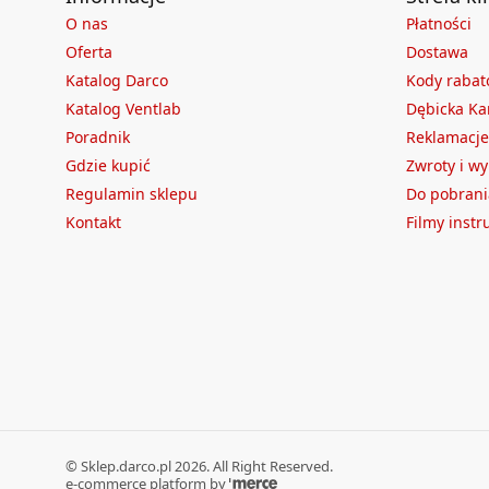
O nas
Płatności
Oferta
Dostawa
Katalog Darco
Kody raba
Katalog Ventlab
Dębicka Ka
Poradnik
Reklamacje
Gdzie kupić
Zwroty i w
Regulamin sklepu
Do pobrani
Kontakt
Filmy inst
©
Sklep.darco.pl
2026
. All Right Reserved.
e-commerce platform by