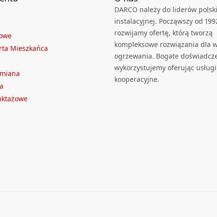
DARCO należy do liderów polski
instalacyjnej. Począwszy od 199
rozwijamy ofertę, którą tworzą
towe
kompleksowe rozwiązania dla we
rta Mieszkańca
ogrzewania. Bogate doświadcz
wykorzystujemy oferując usługi
ymiana
kooperacyjne.
a
ruktażowe