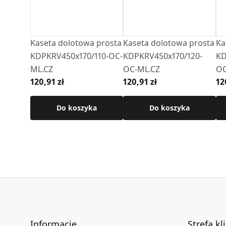
Kaseta dolotowa prosta
Kaseta dolotowa prosta
Ka
KDPKRV450x170/110-OC-
KDPKRV450x170/120-
KD
ML.CZ
OC-ML.CZ
OC
120,91 zł
120,91 zł
12
Do koszyka
Do koszyka
Informacje
Strefa kl