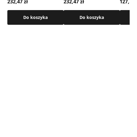
232,47 zł
232,47 zł
127,55 
Do koszyka
Do koszyka