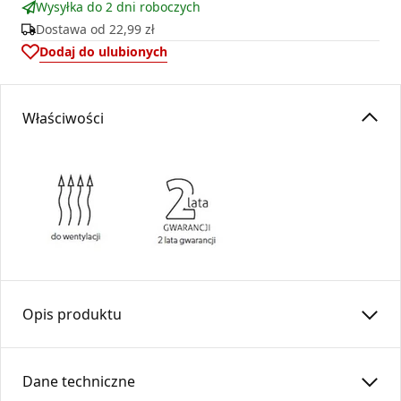
Wysyłka do 2 dni roboczych
Dostawa od
22,99 zł
Dodaj do ulubionych
Właściwości
Opis produktu
Kaseta prosta łączy kratkę wentylacyjną Ventlab z rurą.
Wykonana z blachy cynkowanej, malowana proszkowo na
Dane techniczne
kolor czarny.