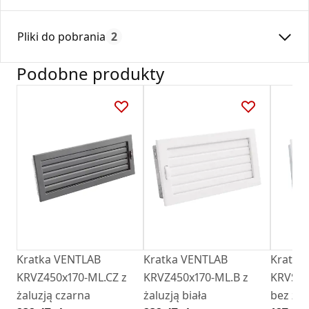
Średnica:
100
Pliki do pobrania
2
Max. temperatura:
180
Czas gwarancji:
24
Podobne produkty
Deklaracja
DZ 01_2018.pdf
Karta Techniczna
Karta Katalogowa Darco Ventlab_ Akcesoria do
kratek.pdf
Kratka VENTLAB
Kratka VENTLAB
Kratka
KRVZ450x170-ML.CZ z
KRVZ450x170-ML.B z
KRVSM4
żaluzją czarna
żaluzją biała
bez żalu