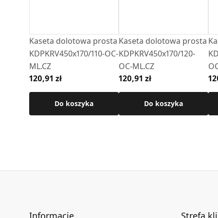
Kaseta dolotowa prosta
Kaseta dolotowa prosta
Ka
KDPKRV450x170/110-OC-
KDPKRV450x170/120-
KD
ML.CZ
OC-ML.CZ
OC
120,91 zł
120,91 zł
12
Do koszyka
Do koszyka
Informacje
Strefa kl