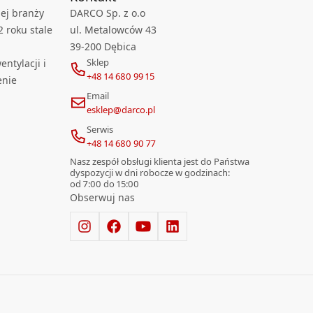
ej branży
DARCO Sp. z o.o
2 roku stale
ul. Metalowców 43
39-200 Dębica
Sklep
ntylacji i
+48 14 680 99 15
enie
Email
esklep@darco.pl
Serwis
+48 14 680 90 77
Nasz zespół obsługi klienta jest do Państwa
dyspozycji w dni robocze w godzinach:
od 7:00 do 15:00
Obserwuj nas