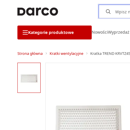
Nowości
Wyprzedaż
Kategorie produktowe
Strona główna
Kratki wentylacyjne
Kratka TREND KRVTZ450