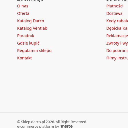
O nas
Płatności
Oferta
Dostawa
Katalog Darco
Kody raba
Katalog Ventlab
Dębicka Ka
Poradnik
Reklamacje
Gdzie kupić
Zwroty i w
Regulamin sklepu
Do pobrani
Kontakt
Filmy inst
©
Sklep.darco.pl
2026
. All Right Reserved.
e-commerce platform by