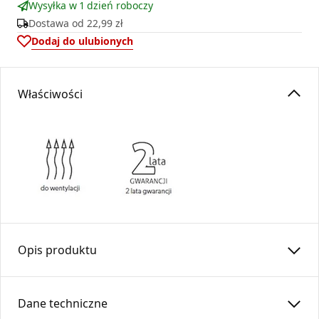
Wysyłka w 1 dzień roboczy
Dostawa od
22,99 zł
Dodaj do ulubionych
Właściwości
Opis produktu
Kaseta prosta łączy kratkę wentylacyjną Ventlab z rurą.
Wykonana z blachy cynkowanej, malowana proszkowo na
Dane techniczne
kolor czarny.