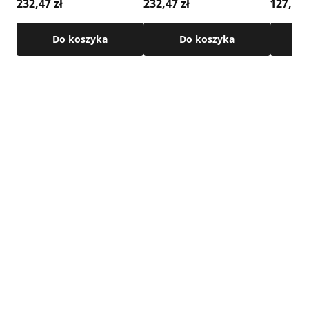
232,47 zł
232,47 zł
127,55 
Do koszyka
Do koszyka