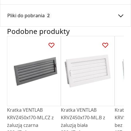
Średnica:
125
Pliki do pobrania
2
Max. temperatura:
180
Czas gwarancji:
24
Podobne produkty
Deklaracja
DZ 01_2018.pdf
Karta Techniczna
Karta Katalogowa Darco Ventlab_ Akcesoria do
kratek.pdf
Kratka VENTLAB
Kratka VENTLAB
Kratka
KRVZ450x170-ML.CZ z
KRVZ450x170-ML.B z
KRVSM4
żaluzją czarna
żaluzją biała
bez żalu