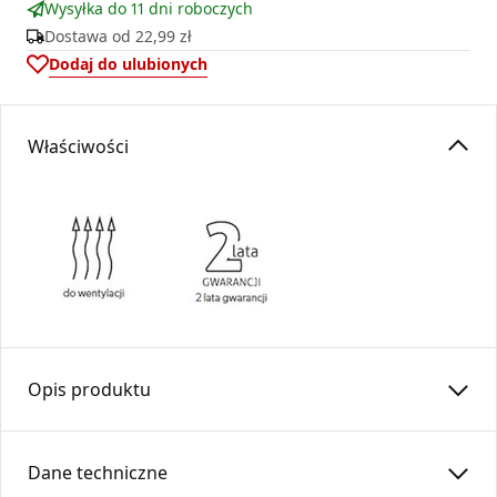
Wysyłka do 11 dni roboczych
Dostawa od
22,99 zł
Dodaj do ulubionych
Właściwości
Opis produktu
Kaseta prosta łączy kratkę wentylacyjną Ventlab z rurą.
Wykonana z blachy cynkowanej, malowana proszkowo na
Dane techniczne
kolor czarny.