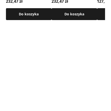
232,47 zł
232,47 zł
127,55 
Do koszyka
Do koszyka