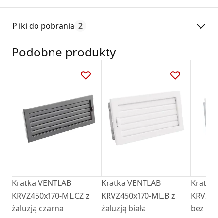
Średnica:
150
Pliki do pobrania
2
Max. temperatura:
180
Czas gwarancji:
24
Podobne produkty
Deklaracja
DZ 01_2018.pdf
Karta Techniczna
Karta Katalogowa Darco Ventlab_ Akcesoria do
kratek.pdf
Kratka VENTLAB
Kratka VENTLAB
Kratka
KRVZ450x170-ML.CZ z
KRVZ450x170-ML.B z
KRVSM4
żaluzją czarna
żaluzją biała
bez żalu