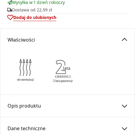
Wysyłka w 1 dzień roboczy
Dostawa od
22,99 zł
Dodaj do ulubionych
Właściwości
Opis produktu
Kaseta prosta łączy kratkę wentylacyjną Ventlab z rurą.
Wykonana z blachy cynkowanej, malowana proszkowo na
Dane techniczne
kolor czarny.