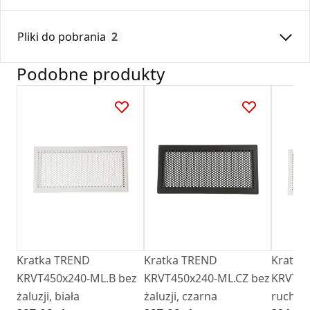
Średnica:
150
Pliki do pobrania
2
Max. temperatura:
180
Czas gwarancji:
24
Podobne produkty
Deklaracja
DZ 01_2018.pdf
Karta Techniczna
Karta Katalogowa Darco Ventlab_ Akcesoria do
kratek.pdf
Kratka TREND
Kratka TREND
Kratka
KRVT450x240-ML.B bez
KRVT450x240-ML.CZ bez
KRVTZ4
żaluzji, biała
żaluzji, czarna
ruchomą