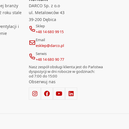
ej branży
DARCO Sp. z o.o
2 roku stale
ul. Metalowców 43
39-200 Dębica
Sklep
ntylacji i
+48 14 680 99 15
enie
Email
esklep@darco.pl
Serwis
+48 14 680 90 77
Nasz zespół obsługi klienta jest do Państwa
dyspozycji w dni robocze w godzinach:
od 7:00 do 15:00
Obserwuj nas