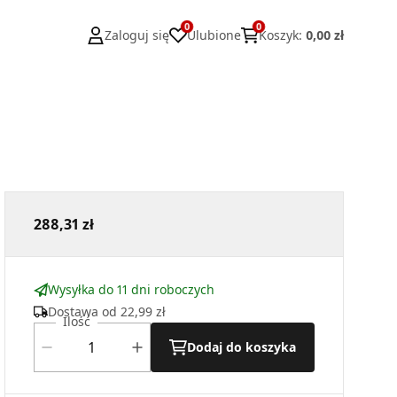
0
0
Zaloguj się
Ulubione
Koszyk
:
0,00 zł
288,31 zł
Wysyłka do 11 dni roboczych
Dostawa od
22,99 zł
Ilość
Dodaj do koszyka