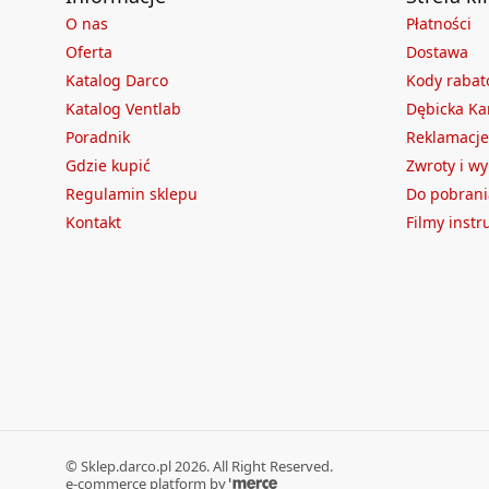
O nas
Płatności
Oferta
Dostawa
Katalog Darco
Kody raba
Katalog Ventlab
Dębicka Ka
Poradnik
Reklamacje
Gdzie kupić
Zwroty i w
Regulamin sklepu
Do pobrani
Kontakt
Filmy inst
©
Sklep.darco.pl
2026
. All Right Reserved.
e-commerce platform by