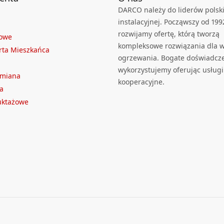
DARCO należy do liderów polski
instalacyjnej. Począwszy od 199
rozwijamy ofertę, którą tworzą
towe
kompleksowe rozwiązania dla we
rta Mieszkańca
ogrzewania. Bogate doświadcz
wykorzystujemy oferując usługi
ymiana
kooperacyjne.
a
ruktażowe