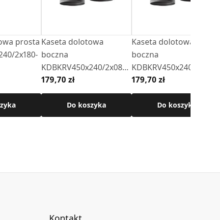
owa prosta
Kaseta dolotowa
Kaseta dolotowa
40/2x180-
boczna
boczna
KDBKRV450x240/2x080-
KDBKRV450x240/2x100-
179,70 zł
179,70 zł
OC-ML.CZ (wloty od
OC-ML.CZ (wloty od
dołu)
dołu)
zyka
Do koszyka
Do koszyka
Kontakt