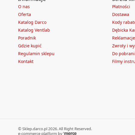
O nas
Płatności
Oferta
Dostawa
Katalog Darco
Kody raba
Katalog Ventlab
Dębicka Ka
Poradnik
Reklamacje
Gdzie kupić
Zwroty i w
Regulamin sklepu
Do pobrani
Kontakt
Filmy inst
©
Sklep.darco.pl
2026
. All Right Reserved.
e-commerce platform by