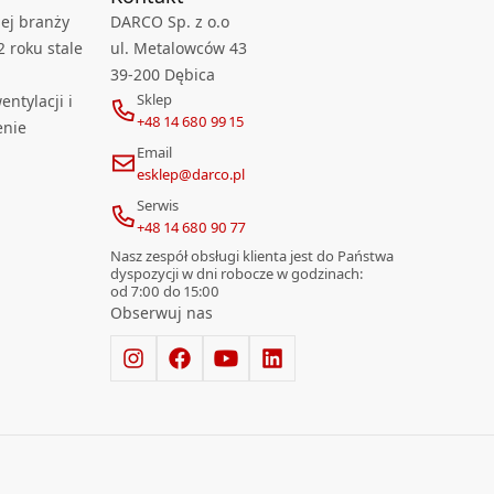
ej branży
DARCO Sp. z o.o
2 roku stale
ul. Metalowców 43
39-200 Dębica
Sklep
ntylacji i
+48 14 680 99 15
enie
Email
esklep@darco.pl
Serwis
+48 14 680 90 77
Nasz zespół obsługi klienta jest do Państwa
dyspozycji w dni robocze w godzinach:
od 7:00 do 15:00
Obserwuj nas