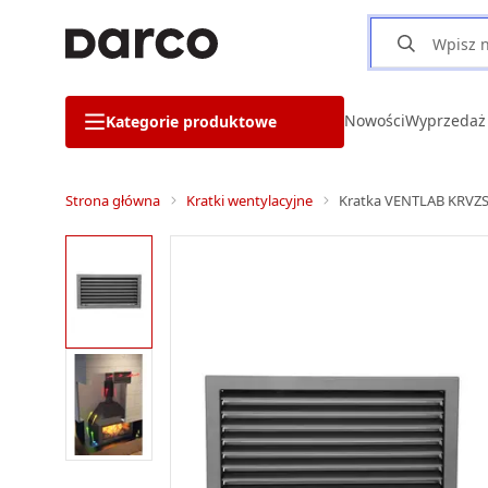
Nowości
Wyprzedaż
Kategorie produktowe
Strona główna
Kratki wentylacyjne
Kratka VENTLAB KRVZS4