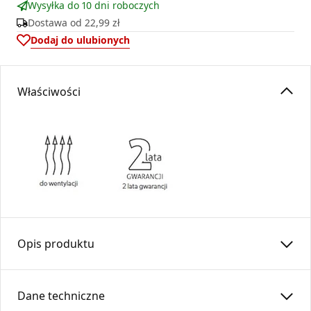
Wysyłka do 10 dni roboczych
Dostawa od
22,99 zł
Dodaj do ulubionych
Właściwości
Opis produktu
Kaseta prosta łączy kratkę wentylacyjną Ventlab z rurą.
Wykonana z blachy cynkowanej, malowana proszkowo na
Dane techniczne
kolor czarny.