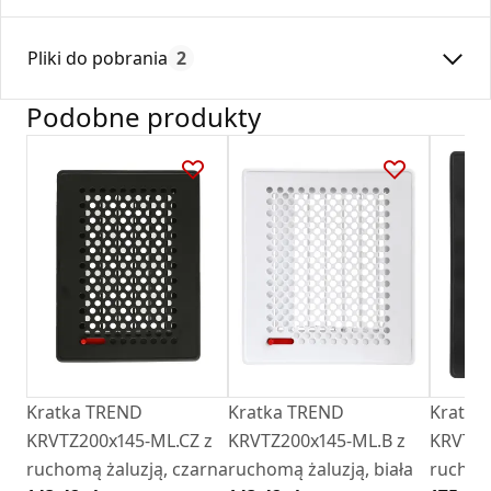
Średnica:
150
Pliki do pobrania
2
Max. temperatura:
180
Czas gwarancji:
24
Podobne produkty
Deklaracja
DZ 01_2018.pdf
Karta Techniczna
Karta Katalogowa Darco Ventlab_ Akcesoria do
kratek.pdf
Kratka TREND
Kratka TREND
Kratka
KRVTZ200x145-ML.CZ z
KRVTZ200x145-ML.B z
KRVTZ2
ruchomą żaluzją, czarna
ruchomą żaluzją, biała
ruchomą