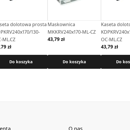
seta dolotowa prosta
Maskownica
Kaseta dolot
PKRV240x170/130-
MKKRV240x170-ML-CZ
KDPKRV240x1
43,79 zł
-ML.CZ
OC-ML.CZ
,79 zł
43,79 zł
Do koszyka
Do koszyka
Do kos
ienta
O nas