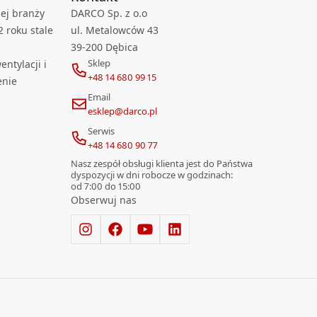
ej branży
DARCO Sp. z o.o
2 roku stale
ul. Metalowców 43
39-200 Dębica
Sklep
ntylacji i
+48 14 680 99 15
enie
Email
esklep@darco.pl
Serwis
+48 14 680 90 77
Nasz zespół obsługi klienta jest do Państwa
dyspozycji w dni robocze w godzinach:
od 7:00 do 15:00
Obserwuj nas