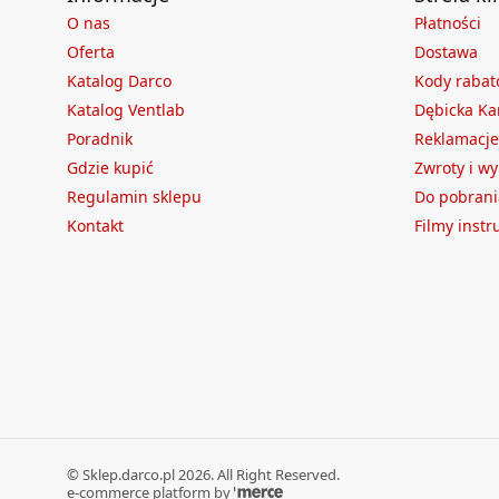
O nas
Płatności
Oferta
Dostawa
Katalog Darco
Kody raba
Katalog Ventlab
Dębicka Ka
Poradnik
Reklamacje
Gdzie kupić
Zwroty i w
Regulamin sklepu
Do pobrani
Kontakt
Filmy inst
©
Sklep.darco.pl
2026
. All Right Reserved.
e-commerce platform by