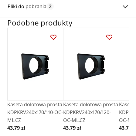
Max. temperatura:
180
Ramka jest wyposażona w specjalne przetłoczenia, co, w
Pliki do pobrania
2
Czas gwarancji:
24
połączeniu z odpowiednio ukształtowanymi łapkami kratek,
pozwala na łatwe pozycjonowanie kratki w ramce nawet po
Podobne produkty
jej montażu w ścianie.
Deklaracja
DZ 01_2018.pdf
Karta Techniczna
Karta Katalogowa Darco Ventlab_ Model V.pdf
Kaseta dolotowa prosta
Kaseta dolotowa prosta
Kaseta
KDPKRV240x170/110-OC-
KDPKRV240x170/120-
KDPKRV
ML.CZ
OC-ML.CZ
OC-ML.
43,79 zł
43,79 zł
43,79 z