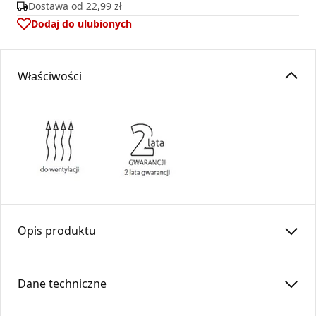
Dostawa od
22,99 zł
Dodaj do ulubionych
Właściwości
Opis produktu
Trójnik
TRS
…/90-OC
Dane techniczne
To okrągły element instalacji wentylacyjnej przeznaczony
do rozprowadzania powietrza . Konstrukcja trójnika