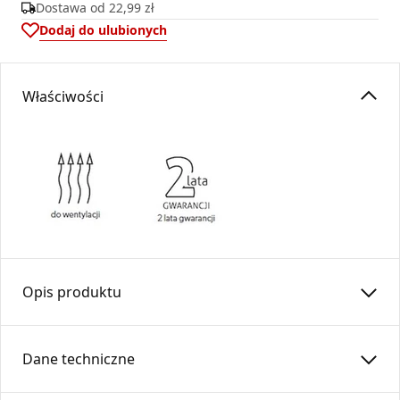
Dostawa od
22,99 zł
Dodaj do ulubionych
Właściwości
Opis produktu
Trójnik
TRS
…/45-OC
Dane techniczne
To okrągły element instalacji wentylacyjnej przeznaczony
do rozprowadzania powietrza . Konstrukcja trójnika