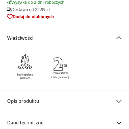
Wysyłka do 2 dni roboczych
Dostawa od
22,99 zł
Dodaj do ulubionych
Właściwości
Opis produktu
Rura prosta spęczana z rewizją RPr100/0,50-CZ1,2SP (ML)
Pelet
Dane techniczne