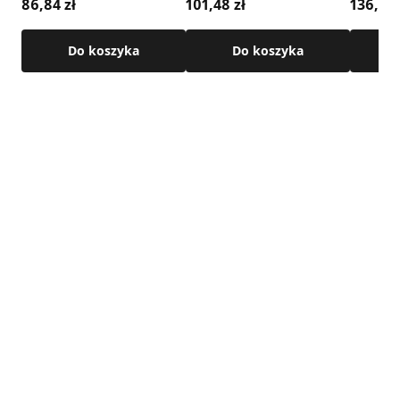
86,84 zł
101,48 zł
136,78 
• uszczelka w zestawie
• maksymalna temperatura pracy: 250°C
Do koszyka
Do koszyka
Szczegółowe wymiary i informacje techniczne dostępne są
w karcie produktu.
Zobacz przykładowy montaż