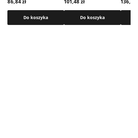
86,84 zł
101,48 zł
136,78 
w karcie produktu.
Do koszyka
Do koszyka
Zobacz przykładowy montaż