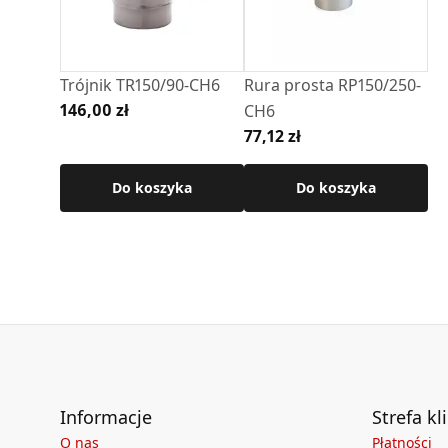
Regulator ciągu dedykowany do systemu
SPK
Trójnik TR150/90-CH6
Rura prosta RP150/250-
146,00 zł
CH6
77,12 zł
Do koszyka
Do koszyka
Informacje
Strefa kl
O nas
Płatności