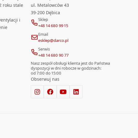
2 roku stale
ul. Metalowców 43
39-200 Dębica
Sklep
ntylacji i
+48 14 680 99 15
enie
Email
esklep@darco.pl
Serwis
+48 14 680 90 77
Nasz zespół obsługi klienta jest do Państwa
dyspozycji w dni robocze w godzinach:
od 7:00 do 15:00
Obserwuj nas