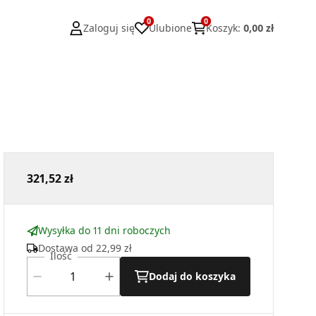
0
0
Zaloguj się
Ulubione
Koszyk
:
0,00 zł
321,52 zł
Wysyłka do 11 dni roboczych
Dostawa od
22,99 zł
Ilość
Dodaj do koszyka