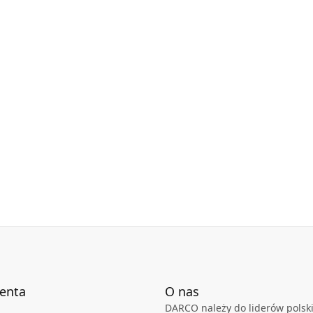
2 mm Darco ?
zobacz
ienta
O nas
DARCO należy do liderów polski