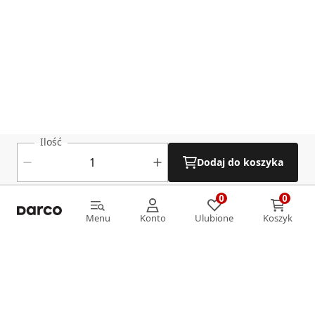
Ilość
Dodaj do koszyka
0
0
0
0
Menu
Konto
Ulubione
Koszyk
Menu
Konto
Ulubione
Koszyk
Informacje
O nas
Strefa klienta
Oferta