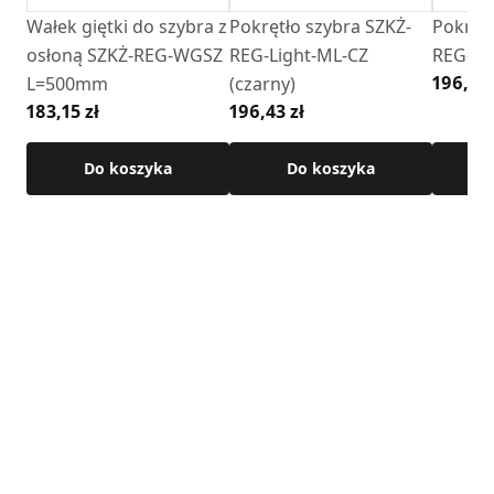
instalacji.
Wałek giętki do szybra z
Pokrętło szybra SZKŻ-
Pokrętł
osłoną SZKŻ-REG-WGSZ
REG-Light-ML-CZ
REG-Lig
Dane techniczne:
196,43 
L=500mm
(czarny)
• System:
SPK
183,15 zł
196,43 zł
• Materiał: blacha czarna
• Grubość ścianki: 2 mm
• Temperatura pracy: Do 600°C
Do koszyka
Do koszyka
• Wykończenie: kolor czarny , farba żaroodporna
Senotherm
Szczegółowe wymiary produktu dostępne w karcie
technicznej .