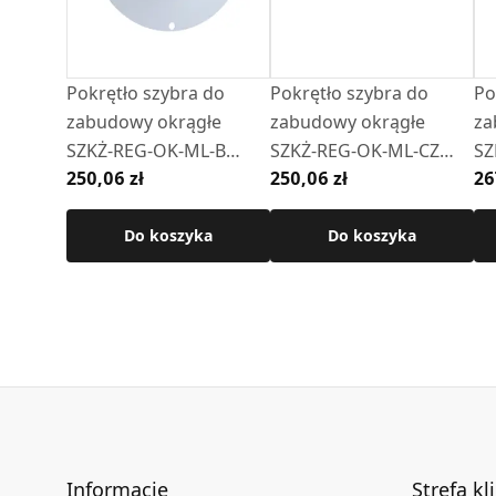
Szczegółowe wymiary oraz dodatkowe informa
Pokrętło szybra do
Pokrętło szybra do
Po
zabudowy okrągłe
zabudowy okrągłe
za
SZKŻ-REG-OK-ML-B
SZKŻ-REG-OK-ML-CZ
SZ
250,06 zł
250,06 zł
26
(białe)
(czarne)
(bi
Do koszyka
Do koszyka
Informacje
Strefa kl