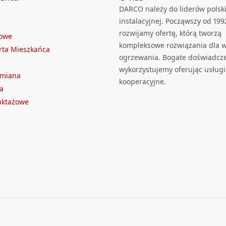
DARCO należy do liderów polski
instalacyjnej. Począwszy od 199
rozwijamy ofertę, którą tworzą
towe
kompleksowe rozwiązania dla we
rta Mieszkańca
ogrzewania. Bogate doświadcz
wykorzystujemy oferując usługi
ymiana
kooperacyjne.
a
ruktażowe