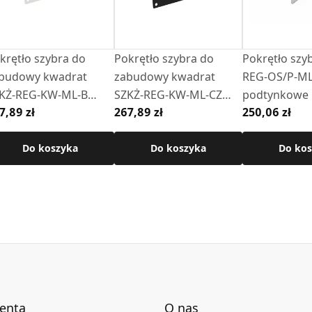
cje techniczne dostępne są w karcie produktu.
krętło szybra do
Pokrętło szybra do
Pokrętło szy
budowy kwadrat
zabudowy kwadrat
REG-OS/P-ML.
KŻ-REG-KW-ML-B
SZKŻ-REG-KW-ML-CZ
podtynkowe
7,89 zł
267,89 zł
250,06 zł
ałe)
(czarne)
Do koszyka
Do koszyka
Do kos
ienta
O nas