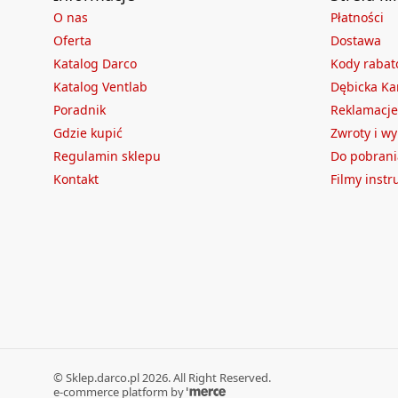
O nas
Płatności
Oferta
Dostawa
Katalog Darco
Kody raba
Katalog Ventlab
Dębicka Ka
Poradnik
Reklamacje
Gdzie kupić
Zwroty i w
Regulamin sklepu
Do pobrani
Kontakt
Filmy inst
©
Sklep.darco.pl
2026
. All Right Reserved.
e-commerce platform by