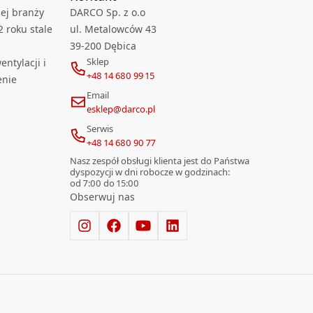
ej branży
DARCO Sp. z o.o
2 roku stale
ul. Metalowców 43
39-200 Dębica
Sklep
ntylacji i
+48 14 680 99 15
enie
Email
esklep@darco.pl
Serwis
+48 14 680 90 77
Nasz zespół obsługi klienta jest do Państwa
dyspozycji w dni robocze w godzinach:
od 7:00 do 15:00
Obserwuj nas