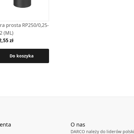
cie technicznej .
ra prosta RP250/0,25-
2 (ML)
2,55 zł
Do koszyka
ienta
O nas
DARCO należy do liderów polski