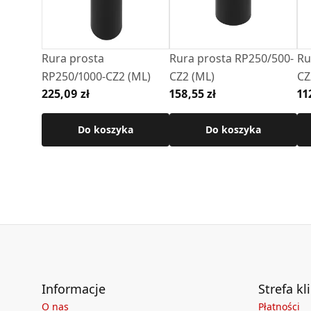
Szczegółowe wymiary produktu dostępne w kar
Rura prosta
Rura prosta RP250/500-
Ru
RP250/1000-CZ2 (ML)
CZ2 (ML)
CZ
225,09 zł
158,55 zł
11
Do koszyka
Do koszyka
Informacje
Strefa kl
O nas
Płatności