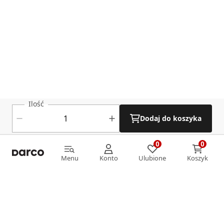
Ilość
Dodaj do koszyka
0
0
0
0
Menu
Konto
Ulubione
Koszyk
Menu
Konto
Ulubione
Koszyk
Informacje
O nas
Strefa klienta
Oferta