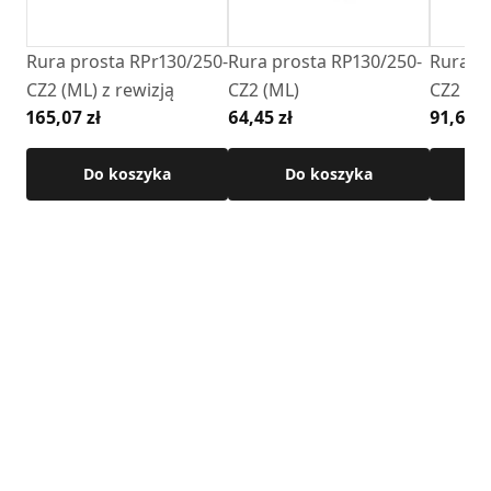
• Wykończenie: kolor czarny , farba żaroodporna
Senotherm,
Rura prosta RPr130/250-
Rura prosta RP130/250-
Rura p
CZ2 (ML) z rewizją
CZ2 (ML)
CZ2 (M
Szczegółowe wymiary produktu dostępne w karcie
165,07 zł
64,45 zł
91,64 z
technicznej .
Do koszyka
Do koszyka