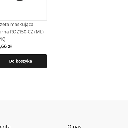
odporną Senotherm
chnicznej produktu.
zeta maskująca
arna ROZ150-CZ (ML)
PK)
,66 zł
Do koszyka
ienta
O nas