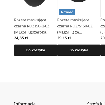
• Materiał: stal czarna malowana farbą żaro
Nowość
Szczegółowe wymiary znajdują się w karcie te
Rozeta maskująca
Rozeta maskująca
Ro
czarna ROZ150-II-CZ
czarna ROZ/S150-CZ
cz
(ML)(SPK)(szeroka)
(ML)(SPK) ze
(S
24,85 zł
29,15 zł
20
sprężynami
Do koszyka
Do koszyka
Informacje
Strefa kl