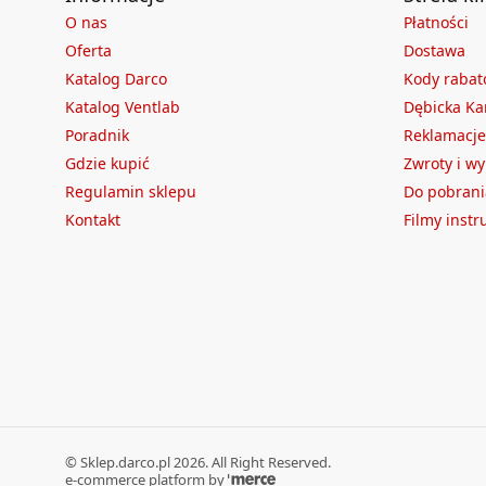
O nas
Płatności
Oferta
Dostawa
Katalog Darco
Kody raba
Katalog Ventlab
Dębicka Ka
Poradnik
Reklamacje
Gdzie kupić
Zwroty i w
Regulamin sklepu
Do pobrani
Kontakt
Filmy inst
©
Sklep.darco.pl
2026
. All Right Reserved.
e-commerce platform by