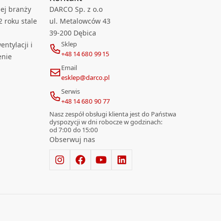
ej branży
DARCO Sp. z o.o
2 roku stale
ul. Metalowców 43
39-200 Dębica
Sklep
ntylacji i
+48 14 680 99 15
enie
Email
esklep@darco.pl
Serwis
+48 14 680 90 77
Nasz zespół obsługi klienta jest do Państwa
dyspozycji w dni robocze w godzinach:
od 7:00 do 15:00
Obserwuj nas