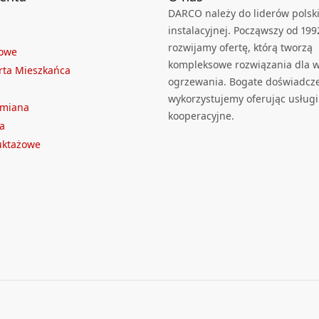
DARCO należy do liderów polski
instalacyjnej. Począwszy od 199
rozwijamy ofertę, którą tworzą
towe
kompleksowe rozwiązania dla we
rta Mieszkańca
ogrzewania. Bogate doświadcz
wykorzystujemy oferując usługi
ymiana
kooperacyjne.
a
ruktażowe