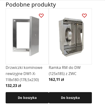
Podobne produkty
Zastosowanie:
Deklaracja
DWU 1_2024.pdf
• Ułatwia montaż drzwiczek w systemach kominowych.
• Kompatybilna z produktami firmy
DARCO
.
Karta Techniczna
Materiał: stal chromoniklowa
DARCO_Karta_katalogowa_ Drzwiczki
wyczystki.pdf
Szczegółowe wymiary dostępne w karcie technicznej
produktu.
Drzwiczki kominowe
Ramka RM do DW
rewizyjne DW1-X-
(125x185) z ZWC
162,11 zł
118x180 (178,5x230)
132,23 zł
Do koszyka
Do koszyka