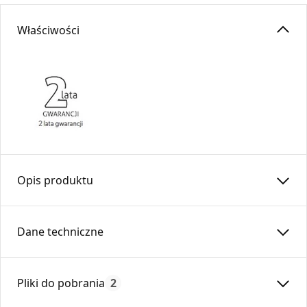
Właściwości
Opis produktu
Ramka montażowa RM do DW1 (125×185) –
DARCO
Dane techniczne
Ramka montażowa przeznaczona do instalacji z:
• Drzwiczkami wyczystkowymi DW1
Czas gwarancji:
24
Pliki do pobrania
2
Ramka zawiera element osłonowy (
ZWC
).