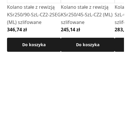
Kolano stałe z rewizją
Kolano stałe z rewizją
Kolano 
KSr250/90-SzL-CZ2-2SEG
KSr250/45-SzL-CZ2 (ML)
SzL-CZ
(ML) szlifowane
szlifowane
szlifo
346,74 zł
245,14 zł
283,52 
Do koszyka
Do koszyka