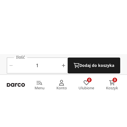
Ilość
Dodaj do koszyka
0
0
0
0
Menu
Konto
Ulubione
Koszyk
Menu
Konto
Ulubione
Koszyk
Informacje
O nas
Strefa klienta
Oferta