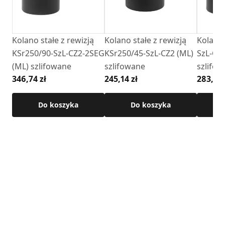
Kolano stałe z rewizją
Kolano stałe z rewizją
Kolano 
KSr250/90-SzL-CZ2-2SEG
KSr250/45-SzL-CZ2 (ML)
SzL-CZ
(ML) szlifowane
szlifowane
szlifo
346,74 zł
245,14 zł
283,52 
Do koszyka
Do koszyka