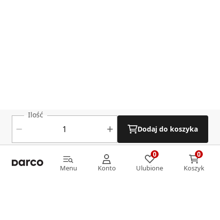
Ilość
Dodaj do koszyka
0
0
0
0
Menu
Konto
Ulubione
Koszyk
Menu
Konto
Ulubione
Koszyk
Informacje
O nas