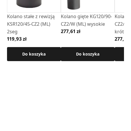
Kolano stałe z rewizją
Kolano gięte KG120/90-
Kolano 
KSR120/45-CZ2 (ML)
CZ2/W (ML) wysokie
CZ2/WK
277,61 zł
2seg
krótkie
119,93 zł
277,61 
Do koszyka
Do koszyka