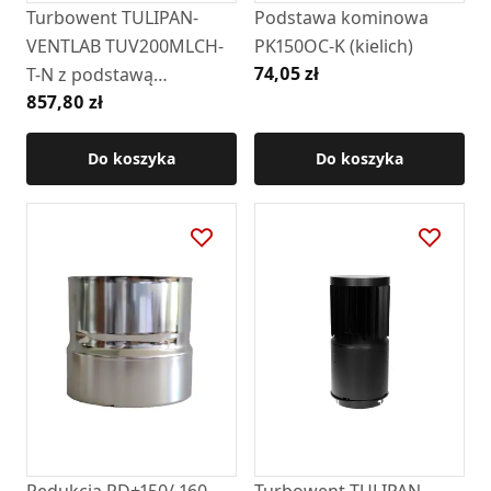
Turbowent TULIPAN-
Podstawa kominowa
VENTLAB TUV200MLCH-
PK150OC-K (kielich)
74,05 zł
T-N z podstawą
857,80 zł
nastawną ( RAL9005 )
Do koszyka
Do koszyka
Redukcja RD+150/-160-
Turbowent TULIPAN-