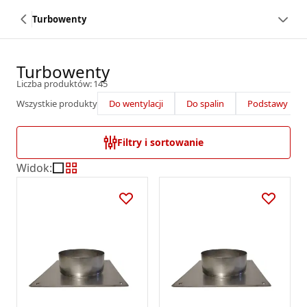
Turbowenty
Turbowenty
Liczba produktów: 145
Wszystkie produkty
Do wentylacji
Do spalin
Podstawy ko
Filtry i sortowanie
Widok
: