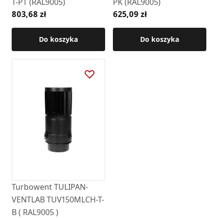
T-PT (RAL9005)
PK (RAL9005)
803,68 zł
625,09 zł
Do koszyka
Do koszyka
Turbowent TULIPAN-
VENTLAB TUV150MLCH-T-
B ( RAL9005 )