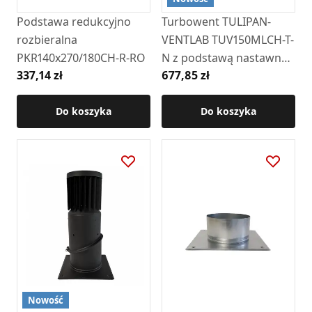
Podstawa redukcyjno
Turbowent TULIPAN-
rozbieralna
VENTLAB TUV150MLCH-T-
PKR140x270/180CH-R-RO
N z podstawą nastawną (
337,14 zł
677,85 zł
RAL9005 )
Do koszyka
Do koszyka
Nowość