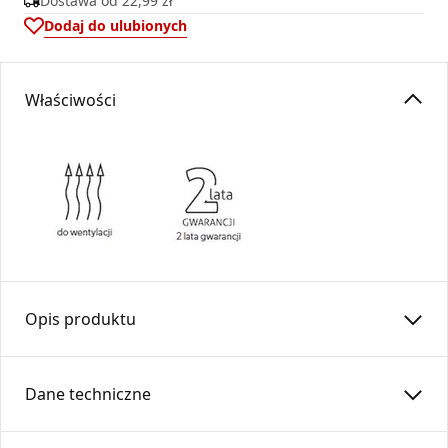
Dostawa od
22,99 zł
Dodaj do ulubionych
Właściwości
Opis produktu
Kształtka L –
KLP
…x…/…-OC z wylotem prostokątnym
Dane techniczne
Kształtka typu L z wylotem prostokątnym to element
systemu wentylacyjnego, przeznaczony do połączenia