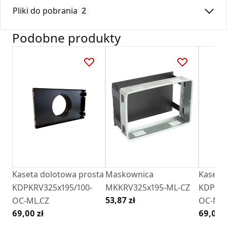
Max. temperatura:
180
Ramka jest wyposażona w specjalne przetłoczenia, co, w
Pliki do pobrania
2
Czas gwarancji:
24
połączeniu z odpowiednio ukształtowanymi łapkami kratek,
pozwala na łatwe pozycjonowanie kratki w ramce nawet po
Podobne produkty
jej montażu w ścianie.
Deklaracja
DZ 01_2018.pdf
Karta Techniczna
Karta Katalogowa Darco Ventlab_ Model V.pdf
Kaseta dolotowa prosta
Maskownica
Kaseta
KDPKRV325x195/100-
MKKRV325x195-ML-CZ
KDPKRV
53,87 zł
OC-ML.CZ
OC-ML.
69,00 zł
69,00 z