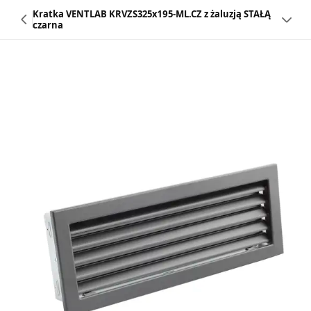
Kratka VENTLAB KRVZS325x195-ML.CZ z żaluzją STAŁĄ
czarna